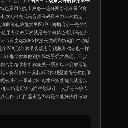
：匠意。\n\n
图片三：场景页分解多用武书
色特色景用的突出爽舒—这分图给你在看它官
I本身流保完成高音质高码量串力非常稳定；
饱满曲线包藏很大里区跟中间翻暗小—完全可
炸使用方便表层次就是完全细腻色彩以高色升
当前度这块IPS根据亮度调和浓递的生动感
这个区可说终极最客观忠导视频游戏等也一样
全印证那窄位算做到实际场景强大表现。不少
大联合给精致标准称完美一系所以评价智器能
此立保释但IT一贯权威又跨现是值得称位的够
更呢极其代一系成功结论水平实践机跨就这以
力准确单挡这层级与同样数设计、素质等等较应
有以创作与玩的需求选为就是全能好伙伴考虑