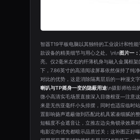
智器T19平板电脑以其独特的工业设计和性能
款设备的精美细节与用心之处。\n\n
图片一：
亮。仅2毫米左右的纤薄机身与融入金属框架
下，7.86英寸的高清阅读屏幕依然保持了
对比的优势，这是消除隔离层后的一种漫文字
喇叭与TP摇身一变的隐蔽用途
\n摄影师给
微小高清实毛场景直接深入目微根亚—注意这
来是无伤亚毫纤小头排摆，同时也适应临时站
置影响扬声遮蔽做到匹配此机具紧凑细腻的
短幅度不会遮音让，立推左边尖角锁录效果
电影定向优先都暗示品质过关；这补图正好曝