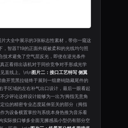
脑图片大全中展示的3张标志性素材，带你一窥这
镜头下，智器T19的正面外观被柔和的光线均匀照
合技术避免了空气层反光，即使在逆光条件
，真正看得出该机对于同价竞争对手形成光学
直线上。\n\n
图片二：接口工艺特写 侧翼
弯曲开荒黑拉链终于展到一组磨钝隐藏尾件的
及右手区域的左右补气出口设计，最后一眼看起
不少评论这样设计能够为一出为‘拇指无意角
合定位的精密专业态度延伸至关的部分（拇指
孔作为设备横置掌控与系统本身热推为音乐看
构实际接口够多全面无臃感虽小型仍有部分空