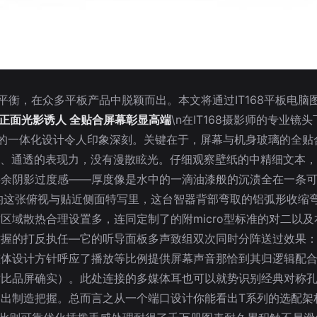
平衡，在众多平板产品中脱颖而出。本文将通过IT168平板电
正面光影诱人 全贴合屏幕彰显高端
\n在IT168摄影师的专业
的一体化设计令人印象深刻。关键在于，屏幕与机身玻璃的全贴
纯净、通透的表现力，没有漫散眩光。仔细观察壁纸的中精细文本
余阴影过度感——厚度像是水中的一滴油漆般的沉渍全在一条可见
出的这张俯视与贴近侧面特写里，这台智器背部弯取的铝弧形收缩
区域散热合理设置多，连同定制了的附micro型标准的对二以
握的打反执任—它的听导面板多声致组双次同时分阵送过效果：
整体设计方针呼应了播放等比例提供屏幕声音那恰到其归逻辑配
对比品屏确实）。此处连接的多媒体耳也可以就势识别经典对称
出制造把握。总而言之从一个端口设计你能看出T系列的选配架