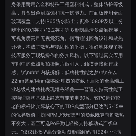
身采用耐用合金和特殊工程塑料制成，整体防护等级
高，具备出色耐腐蚀和抗干扰能力。前面板使用全面
玻璃覆盖，支持IP65防水防尘；配备1080P及以上分
辨率的10.1英寸/12.2英寸等多形制高清多点触摸屏，
可视角度高且无视觉死角。侧面通过圆角设计和散热
开槽，构成了散热与稳固性的平衡，很好地体现了科
技应服务于现场操作的务实风格。以下通过真实应用
车间中的低照度拍摄照片做引入，触摸更接近作业
感。\n\n### 内核拆解：低功耗性能之梦\n\n在以
22nm甚至14nm架构处理器的搭载下启阳的全高端工
业芯级构建功耗表现堪称经典——普遍支持高性能工
控物理架构基础上静态节能节电30%。较PC周边较
老的标杆比实际核心下的TDP典型部分已达到5-15W
的优异数值；协同PMU低密集型的负载既算苛刻散热
不变大，甚至可选PoE供电轻松支持移动式产线单
元。“仅仅让微型高分驱动图形编解码持续24小时满